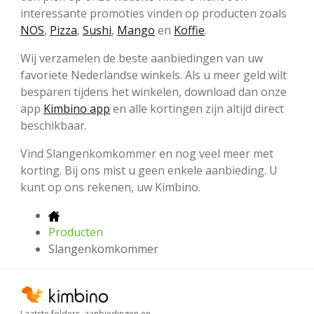
interessante promoties vinden op producten zoals
NOS
,
Pizza
,
Sushi
,
Mango
en
Koffie
.
Wij verzamelen de beste aanbiedingen van uw
favoriete Nederlandse winkels. Als u meer geld wilt
besparen tijdens het winkelen, download dan onze
app
Kimbino app
en alle kortingen zijn altijd direct
beschikbaar.
Vind Slangenkomkommer en nog veel meer met
korting. Bij ons mist u geen enkele aanbieding. U
kunt op ons rekenen, uw Kimbino.
Producten
Slangenkomkommer
Laatste folders, aanbiedingen en