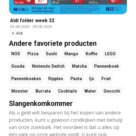
Aldi folder week 32
03-08-2026
-
09-08-2026
Aldi
Andere favoriete producten
NOS
Pizza
Sushi
Mango
Koffie
LEGO
Gouda
Nintendo Switch
Matcha
Pannenkoek
Pannenkoeken
Ripples
Pasta
Ijs
Friet
Monster
Burrata
Cocktails
Water
Gnocchi
Slangenkomkommer
Als u geld wilt besparen bij het kopen van andere
producten, kunt u gewoon rondkijken met behulp
van onze zoekbalk. Het voordeel is dat u alles op
één plek op onze website vindt. U kunt ook