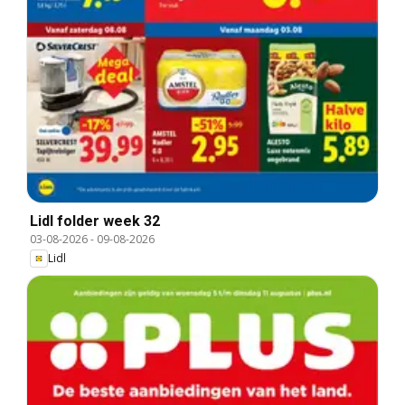
Lidl folder week 32
03-08-2026
-
09-08-2026
Lidl