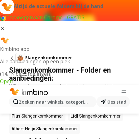
Altijd de actuele folders bij de hand
Toevoegen aan Chrome - GRATIS
Kimbino app
Slangenkomkommer
Alle aanbiedingen op één plek
Slangenkomkommer - Folder en
(14,1K beoordelingen)
aanbiedingen:
Open
Wij konden geen resultaten vinden voor die term.
Slangenkomkommer in actie – Waar
Zoeken naar winkels, categorieën, producten...
Kies stad
te koop?
Plus
Slangenkomkommer
Lidl
Slangenkomkommer
Albert Heijn
Slangenkomkommer