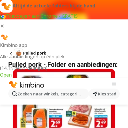
Altijd de actuele folders bij de hand
Toevoegen aan Chrome - GRATIS
Kimbino app
Pulled pork
Alle aanbiedingen op één plek
Pulled pork - Folder en aanbiedingen:
(14,1K beoordelingen)
Open
Zoeken naar winkels, categorieën, producten...
Kies stad