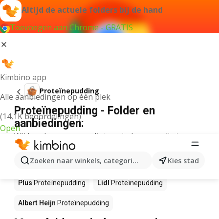
Altijd de actuele folders bij de hand
Toevoegen aan Chrome - GRATIS
Kimbino app
Proteïnepudding
Alle aanbiedingen op één plek
Proteïnepudding - Folder en
(14,1K beoordelingen)
aanbiedingen:
Open
Wij konden geen resultaten vinden voor die term.
Proteïnepudding in actie – Waar te
Zoeken naar winkels, categorieën, producten...
Kies stad
koop?
Plus
Proteïnepudding
Lidl
Proteïnepudding
Albert Heijn
Proteïnepudding