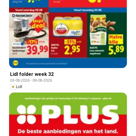
Lidl folder week 32
03-08-2026
-
09-08-2026
Lidl