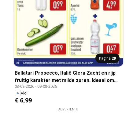
Pagina
29
Ballaturi Prosecco, Italië Glera Zacht en rijp
fruitig karakter met milde zuren. Ideaal om
03-08-2026
-
09-08-2026
mee te proosten en voor het maken van
Aldi
cocktails. 0.75 L.
€ 6,99
ADVERTENTIE