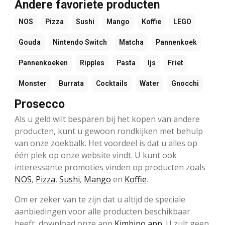
Andere favoriete producten
NOS
Pizza
Sushi
Mango
Koffie
LEGO
Gouda
Nintendo Switch
Matcha
Pannenkoek
Pannenkoeken
Ripples
Pasta
Ijs
Friet
Monster
Burrata
Cocktails
Water
Gnocchi
Prosecco
Als u geld wilt besparen bij het kopen van andere
producten, kunt u gewoon rondkijken met behulp
van onze zoekbalk. Het voordeel is dat u alles op
één plek op onze website vindt. U kunt ook
interessante promoties vinden op producten zoals
NOS
,
Pizza
,
Sushi
,
Mango
en
Koffie
.
Om er zeker van te zijn dat u altijd de speciale
aanbiedingen voor alle producten beschikbaar
heeft, download onze app
Kimbino app
. U zult geen