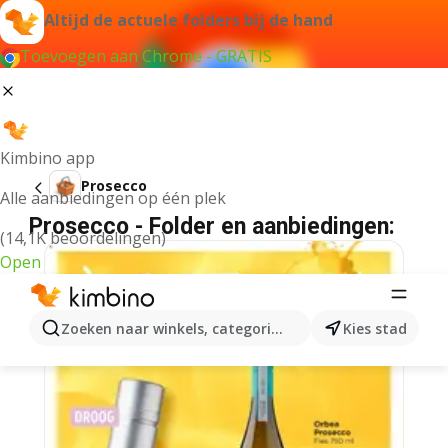
Altijd de actuele folders bij de hand
Toevoegen aan Chrome - GRATIS
Kimbino app
Prosecco
Alle aanbiedingen op één plek
Prosecco - Folder en aanbiedingen:
(14,1K beoordelingen)
Open
Zoeken naar winkels, categorieën, producten...
Kies stad