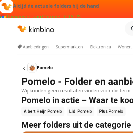
Altijd de actuele folders bij de hand
Toevoegen aan Chrome - GRATIS
Aanbiedingen
Supermarkten
Elektronica
Wonen,
Pomelo
Pomelo - Folder en aanb
Wij konden geen resultaten vinden voor die term.
Pomelo in actie – Waar te ko
Albert Heijn
Pomelo
Lidl
Pomelo
Plus
Pomelo
Meer folders uit de categorie