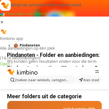
Altijd de actuele folders bij de hand
Toevoegen aan Chrome - GRATIS
Kimbino app
Pindanoten
Alle aanbiedingen op één plek
Pindanoten - Folder en aanbiedingen:
(14,1K beoordelingen)
Wij konden geen resultaten vinden voor die term.
Open
Pindanoten in actie – Waar te koop?
Albert Heijn
Pindanoten
Lidl
Pindanoten
Zoeken naar winkels, categorieën, producten...
Kies stad
Plus
Pindanoten
Meer folders uit de categorie