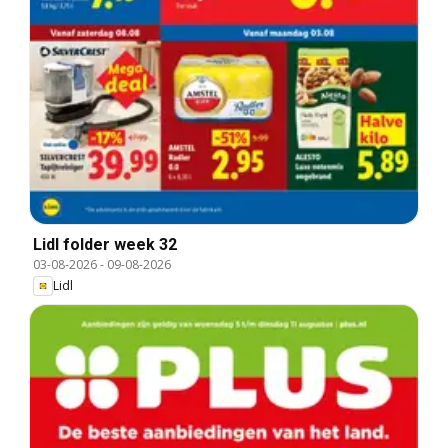
Lidl folder week 32
03-08-2026
-
09-08-2026
Lidl