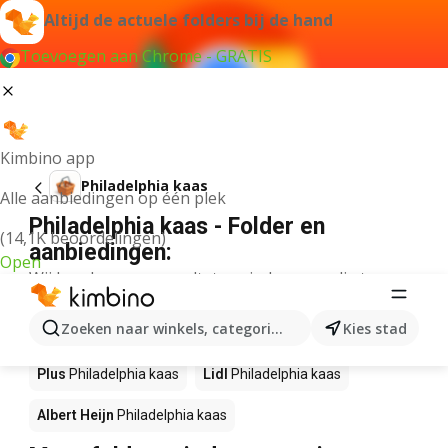
Altijd de actuele folders bij de hand
Toevoegen aan Chrome - GRATIS
Kimbino app
Philadelphia kaas
Alle aanbiedingen op één plek
Philadelphia kaas - Folder en
(14,1K beoordelingen)
aanbiedingen:
Open
Wij konden geen resultaten vinden voor die term.
Philadelphia kaas in actie – Waar te
Zoeken naar winkels, categorieën, producten...
Kies stad
koop?
Plus
Philadelphia kaas
Lidl
Philadelphia kaas
Albert Heijn
Philadelphia kaas