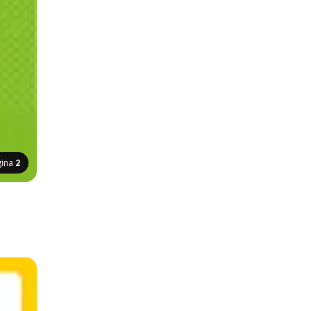
gina
2