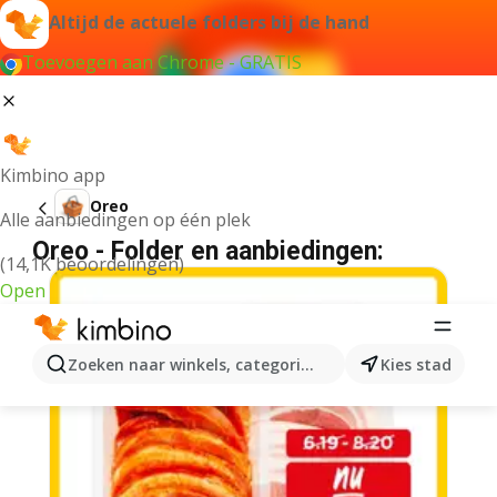
Altijd de actuele folders bij de hand
Toevoegen aan Chrome - GRATIS
Kimbino app
Oreo
Alle aanbiedingen op één plek
Oreo - Folder en aanbiedingen:
(14,1K beoordelingen)
Open
Zoeken naar winkels, categorieën, producten...
Kies stad