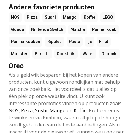
Andere favoriete producten
NOS
Pizza
Sushi
Mango
Koffie
LEGO
Gouda
Nintendo Switch
Matcha
Pannenkoek
Pannenkoeken
Ripples
Pasta
Ijs
Friet
Monster
Burrata
Cocktails
Water
Gnocchi
Oreo
Als u geld wilt besparen bij het kopen van andere
producten, kunt u gewoon rondkijken met behulp
van onze zoekbalk. Het voordeel is dat u alles op
één plek op onze website vindt. U kunt ook
interessante promoties vinden op producten zoals
NOS
,
Pizza
,
Sushi
,
Mango
en
Koffie
. Probeer eens
te winkelen via Kimbino, waar u altijd op de hoogte
wordt gehouden van de beste aanbiedingen. Als u
inschrijft voor de nieuwsbrief, kunnen we u ook per