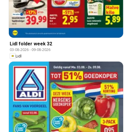
Lidl folder week 32
03-08-2026
-
09-08-2026
Lidl