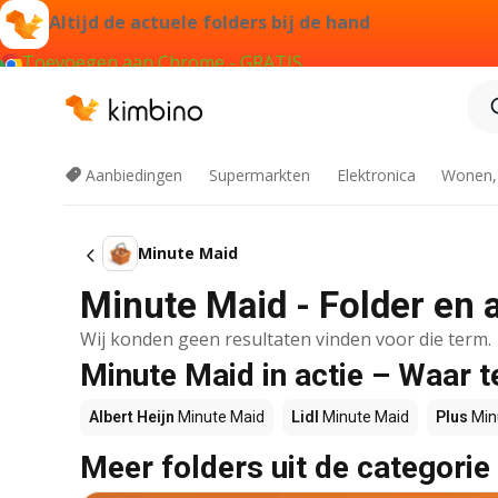
Altijd de actuele folders bij de hand
Toevoegen aan Chrome - GRATIS
Aanbiedingen
Supermarkten
Elektronica
Wonen,
Minute Maid
Minute Maid - Folder en 
Wij konden geen resultaten vinden voor die term.
Minute Maid in actie – Waar 
Albert Heijn
Minute Maid
Lidl
Minute Maid
Plus
Min
Meer folders uit de categorie