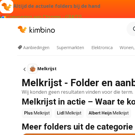
Altijd de actuele folders bij de hand
Toevoegen aan Chrome - GRATIS
Aanbiedingen
Supermarkten
Elektronica
Wonen,
Melkrijst
Melkrijst - Folder en aan
Wij konden geen resultaten vinden voor die term.
Melkrijst in actie – Waar te k
Plus
Melkrijst
Lidl
Melkrijst
Albert Heijn
Melkrijst
Meer folders uit de categorie