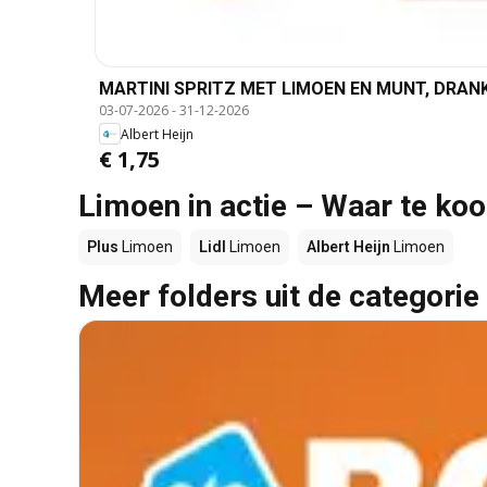
MARTINI SPRITZ MET LIMOEN EN MUNT, DRANKJ
03-07-2026
-
31-12-2026
Albert Heijn
€ 1,75
Limoen in actie – Waar te ko
Plus
Limoen
Lidl
Limoen
Albert Heijn
Limoen
Meer folders uit de categorie