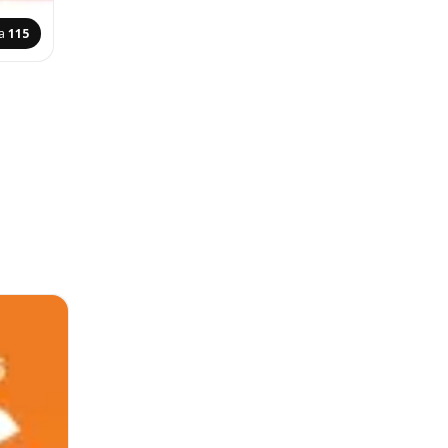
na
115