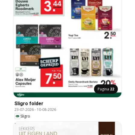
Pagina
22
Sligro folder
23-07-2026
-
10-08-2026
Sligro