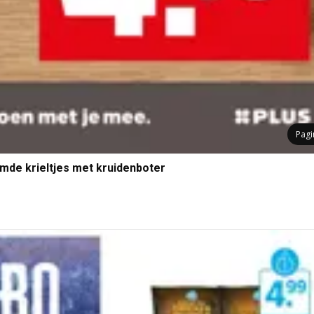
Pag
mde krieltjes met kruidenboter