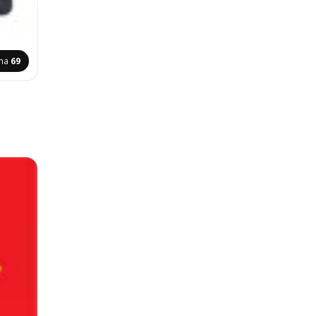
ina
69