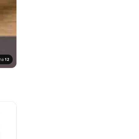
ina
12