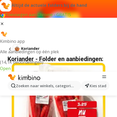
Altijd de actuele folders bij de hand
Toevoegen aan Chrome - GRATIS
Kimbino app
Koriander
Alle aanbiedingen op één plek
Koriander - Folder en aanbiedingen:
(14,1K beoordelingen)
Open
Zoeken naar winkels, categorieën, producten...
Kies stad