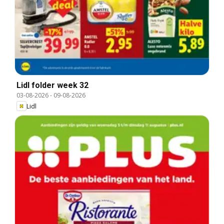
Lidl folder week 32
03-08-2026
-
09-08-2026
Lidl