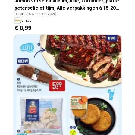
Jumbo verse basilicum, dille, koriander, platte
peterselie of tijm, Alle verpakkingen à 15-20
05-08-2026
-
11-08-2026
gram, Per verpakking
Jumbo
€ 0,99