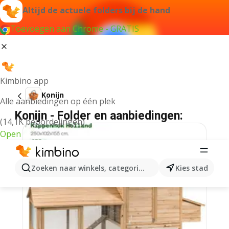
Altijd de actuele folders bij de hand
Toevoegen aan Chrome - GRATIS
Kimbino app
Konijn
Alle aanbiedingen op één plek
Konijn - Folder en aanbiedingen:
(14,1K beoordelingen)
Open
Zoeken naar winkels, categorieën, producten...
Kies stad