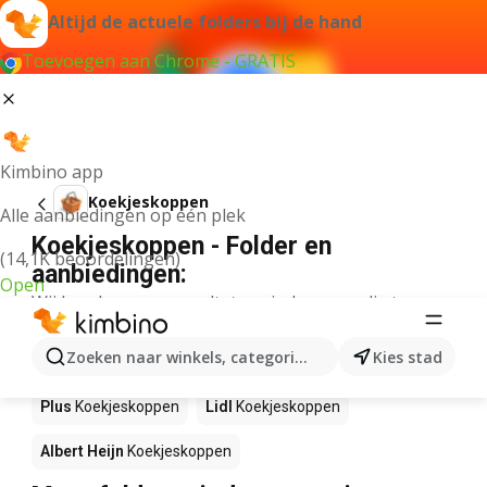
Altijd de actuele folders bij de hand
Toevoegen aan Chrome - GRATIS
Kimbino app
Koekjeskoppen
Alle aanbiedingen op één plek
Koekjeskoppen - Folder en
(14,1K beoordelingen)
aanbiedingen:
Open
Wij konden geen resultaten vinden voor die term.
Koekjeskoppen in actie – Waar te
Zoeken naar winkels, categorieën, producten...
Kies stad
koop?
Plus
Koekjeskoppen
Lidl
Koekjeskoppen
Albert Heijn
Koekjeskoppen