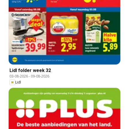
Lidl folder week 32
03-08-2026
-
09-08-2026
Lidl