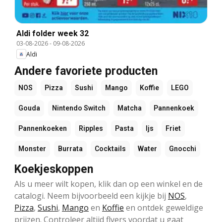
Aldi folder week 32
03-08-2026
-
09-08-2026
Aldi
Andere favoriete producten
NOS
Pizza
Sushi
Mango
Koffie
LEGO
Gouda
Nintendo Switch
Matcha
Pannenkoek
Pannenkoeken
Ripples
Pasta
Ijs
Friet
Monster
Burrata
Cocktails
Water
Gnocchi
Koekjeskoppen
Als u meer wilt kopen, klik dan op een winkel en de
catalogi. Neem bijvoorbeeld een kijkje bij
NOS
,
Pizza
,
Sushi
,
Mango
en
Koffie
en ontdek geweldige
prijzen. Controleer altijd flyers voordat u gaat