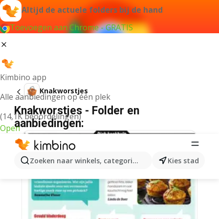
Altijd de actuele folders bij de hand
Toevoegen aan Chrome - GRATIS
Kimbino app
Knakworstjes
Alle aanbiedingen op één plek
Knakworstjes - Folder en
(14,1K beoordelingen)
aanbiedingen:
Open
Zoeken naar winkels, categorieën, producten...
Kies stad