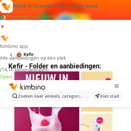
Altijd de actuele folders bij de hand
Toevoegen aan Chrome - GRATIS
Kimbino app
Kefir
Alle aanbiedingen op één plek
Kefir - Folder en aanbiedingen:
(14,1K beoordelingen)
Open
Zoeken naar winkels, categorieën, producten...
Kies stad