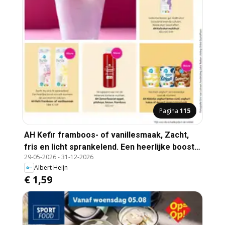
Pagina
115
AH Kefir framboos- of vanillesmaak, Zacht,
fris en licht sprankelend. Een heerlijke boost
29-05-2026
-
31-12-2026
voor elk moment, rijk aan eiwit en calcium. 1
Albert Heijn
liter
€ 1,59