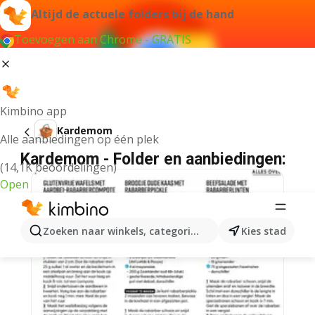
Altijd de actuele folders bij de hand
Toevoegen aan Chrome - GRATIS
Kimbino app
Kardemom
Alle aanbiedingen op één plek
Kardemom - Folder en aanbiedingen:
(14,1K beoordelingen)
Open
Zoeken naar winkels, categorieën, producten...
Kies stad