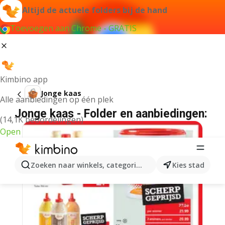
Altijd de actuele folders bij de hand
Toevoegen aan Chrome - GRATIS
Kimbino app
Jonge kaas
Alle aanbiedingen op één plek
Jonge kaas - Folder en aanbiedingen:
(14,1K beoordelingen)
Open
Zoeken naar winkels, categorieën, producten...
Kies stad