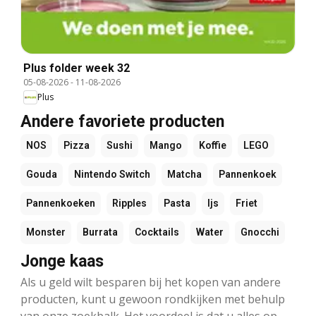
Plus folder week 32
05-08-2026
-
11-08-2026
Plus
Andere favoriete producten
NOS
Pizza
Sushi
Mango
Koffie
LEGO
Gouda
Nintendo Switch
Matcha
Pannenkoek
Pannenkoeken
Ripples
Pasta
Ijs
Friet
Monster
Burrata
Cocktails
Water
Gnocchi
Jonge kaas
Als u geld wilt besparen bij het kopen van andere
producten, kunt u gewoon rondkijken met behulp
van onze zoekbalk. Het voordeel is dat u alles op