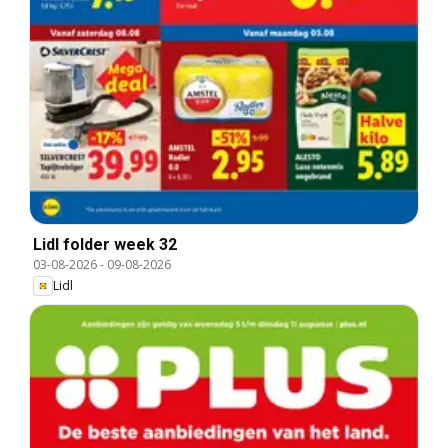
Lidl folder week 32
03-08-2026
-
09-08-2026
Lidl