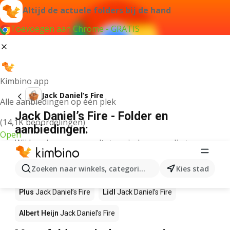
Altijd de actuele folders bij de hand
Toevoegen aan Chrome - GRATIS
Kimbino app
Jack Daniel’s Fire
Alle aanbiedingen op één plek
Jack Daniel’s Fire - Folder en
(14,1K beoordelingen)
aanbiedingen:
Open
Wij konden geen resultaten vinden voor die term.
Jack Daniel’s Fire in actie – Waar te
Zoeken naar winkels, categorieën, producten...
Kies stad
koop?
Plus
Jack Daniel’s Fire
Lidl
Jack Daniel’s Fire
Albert Heijn
Jack Daniel’s Fire