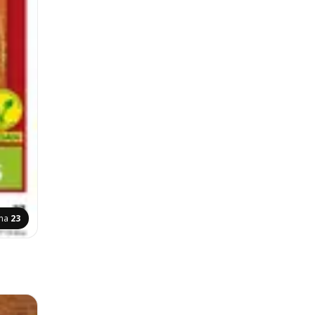
ina
23