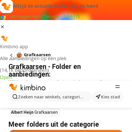
Altijd de actuele folders bij de hand
Toevoegen aan Chrome - GRATIS
Kimbino app
Grafkaarsen
Alle aanbiedingen op één plek
Grafkaarsen - Folder en
(14,1K beoordelingen)
aanbiedingen:
Open
Wij konden geen resultaten vinden voor die term.
Grafkaarsen in actie – Waar te koop?
Zoeken naar winkels, categorieën, producten...
Kies stad
Plus
Grafkaarsen
Lidl
Grafkaarsen
Albert Heijn
Grafkaarsen
Meer folders uit de categorie