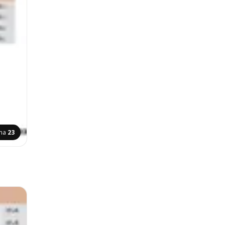
ina
23