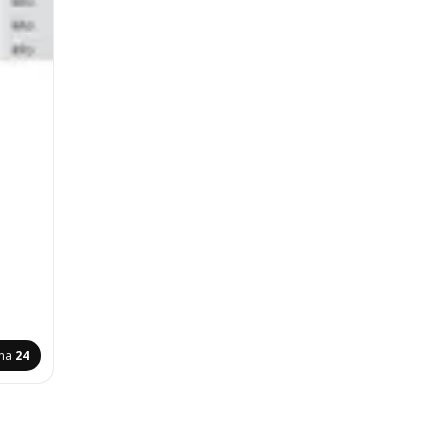
ina
24