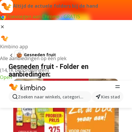
Altijd de actuele folders bij de hand
Toevoegen aan Chrome - GRATIS
Kimbino app
Gesneden fruit
Alle aanbiedingen op één plek
Gesneden fruit - Folder en
(14,1K beoordelingen)
aanbiedingen:
Open
Zoeken naar winkels, categorieën, producten...
Kies stad