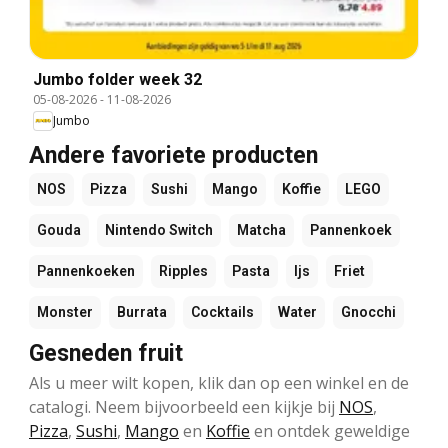
Jumbo folder week 32
05-08-2026
-
11-08-2026
Jumbo
Andere favoriete producten
NOS
Pizza
Sushi
Mango
Koffie
LEGO
Gouda
Nintendo Switch
Matcha
Pannenkoek
Pannenkoeken
Ripples
Pasta
Ijs
Friet
Monster
Burrata
Cocktails
Water
Gnocchi
Gesneden fruit
Als u meer wilt kopen, klik dan op een winkel en de
catalogi. Neem bijvoorbeeld een kijkje bij
NOS
,
Pizza
,
Sushi
,
Mango
en
Koffie
en ontdek geweldige