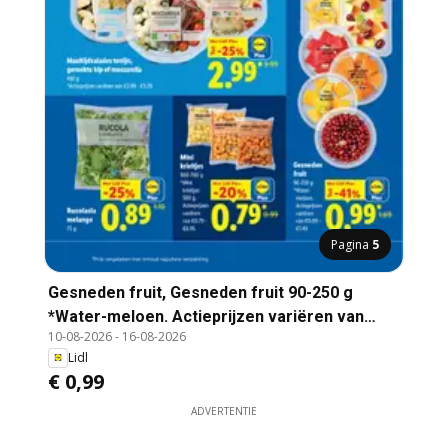
Pagina
5
Gesneden fruit, Gesneden fruit 90-250 g
*Water-meloen. Actieprijzen variëren van
10-08-2026
-
16-08-2026
€0.99 - €1.49.
Lidl
€ 0,99
ADVERTENTIE