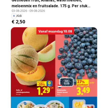
Gesneden fruit, Ananas, watermeloen,
meloenmix en fruitsalade. 175 g. Per stuk
03-08-2026
-
09-08-2026
1.25.
Aldi
€ 2,50