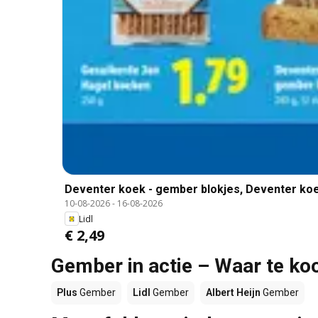
Deventer koek - gember blokjes, Deventer koe
10-08-2026
-
16-08-2026
Lidl
€ 2,49
Gember in actie – Waar te ko
Plus
Gember
Lidl
Gember
Albert Heijn
Gember