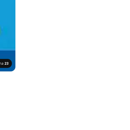
ina
23