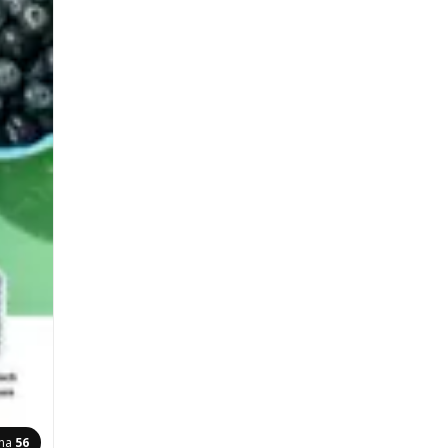
ina
56