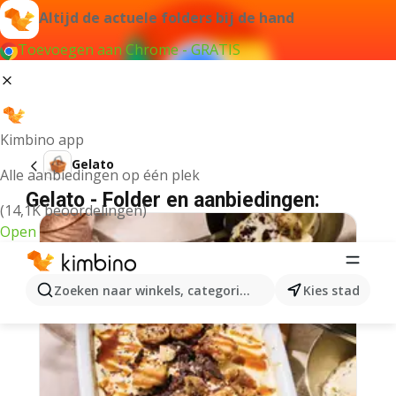
Altijd de actuele folders bij de hand
Toevoegen aan Chrome - GRATIS
Kimbino app
Gelato
Alle aanbiedingen op één plek
Gelato - Folder en aanbiedingen:
(14,1K beoordelingen)
Open
Zoeken naar winkels, categorieën, producten...
Kies stad