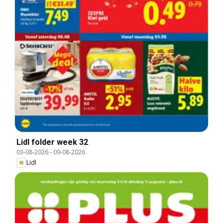
Lidl folder week 32
03-08-2026
-
09-08-2026
Lidl