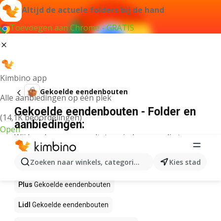
Altijd de actuele folders bij de hand
Toevoegen aan Chrome - GRATIS
Kimbino app
Gekoelde eendenbouten
Alle aanbiedingen op één plek
Gekoelde eendenbouten - Folder en
(14,1K beoordelingen)
aanbiedingen:
Open
Wij konden geen resultaten vinden voor die term.
Gekoelde eendenbouten in actie –
Zoeken naar winkels, categorieën, producten...
Kies stad
Waar te koop?
Plus
Gekoelde eendenbouten
Lidl
Gekoelde eendenbouten