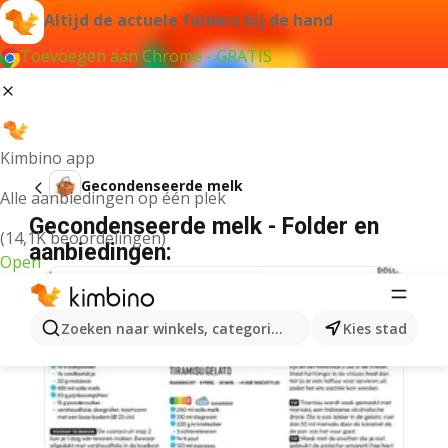
Altijd de actuele folders bij de hand
Toevoegen aan Chrome - GRATIS
Kimbino app
Gecondenseerde melk
Alle aanbiedingen op één plek
Gecondenseerde melk - Folder en
(14,1K beoordelingen)
aanbiedingen:
Open
Zoeken naar winkels, categorieën, producten...
Kies stad