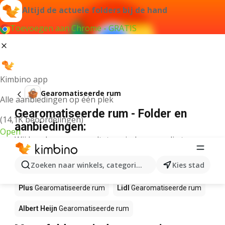
Altijd de actuele folders bij de hand
Toevoegen aan Chrome - GRATIS
Kimbino app
Gearomatiseerde rum
Alle aanbiedingen op één plek
Gearomatiseerde rum - Folder en
(14,1K beoordelingen)
aanbiedingen:
Open
Wij konden geen resultaten vinden voor die term.
Gearomatiseerde rum in actie – Waar
Zoeken naar winkels, categorieën, producten...
Kies stad
te koop?
Plus
Gearomatiseerde rum
Lidl
Gearomatiseerde rum
Albert Heijn
Gearomatiseerde rum