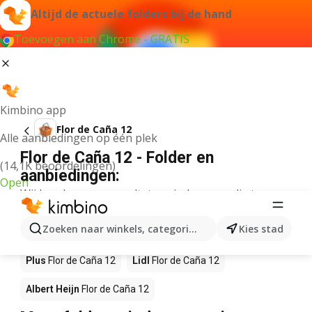
Altijd de actuele folders bij de hand
Toevoegen aan Chrome - GRATIS
Kimbino app
Flor de Caña 12
Alle aanbiedingen op één plek
Flor de Caña 12 - Folder en
(14,1K beoordelingen)
aanbiedingen:
Open
Wij konden geen resultaten vinden voor die term.
Flor de Caña 12 in actie – Waar te
Zoeken naar winkels, categorieën, producten...
Kies stad
koop?
Plus
Flor de Caña 12
Lidl
Flor de Caña 12
Albert Heijn
Flor de Caña 12