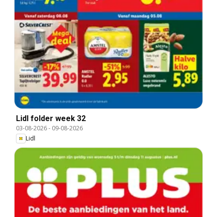
Lidl folder week 32
03-08-2026
-
09-08-2026
Lidl