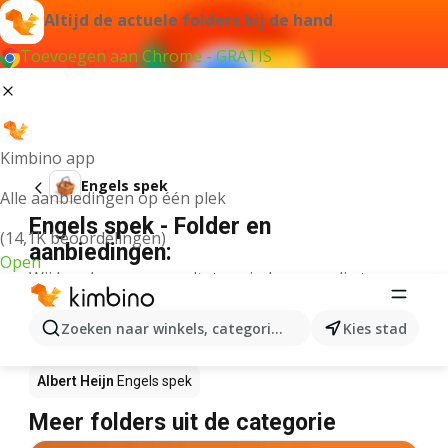
Altijd de actuele folders bij de hand
Toevoegen aan Chrome - GRATIS
Kimbino app
Engels spek
Alle aanbiedingen op één plek
Engels spek - Folder en
(14,1K beoordelingen)
aanbiedingen:
Open
Wij konden geen resultaten vinden voor die term.
Engels spek in actie – Waar te koop?
Zoeken naar winkels, categorieën, producten...
Kies stad
Plus
Engels spek
Lidl
Engels spek
Albert Heijn
Engels spek
Meer folders uit de categorie