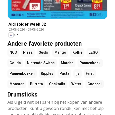
Aldi folder week 32
03-08-2026
-
09-08-2026
Aldi
Andere favoriete producten
NOS
Pizza
Sushi
Mango
Koffie
LEGO
Gouda
Nintendo Switch
Matcha
Pannenkoek
Pannenkoeken
Ripples
Pasta
Ijs
Friet
Monster
Burrata
Cocktails
Water
Gnocchi
Drumsticks
Als u geld wilt besparen bij het kopen van andere
producten, kunt u gewoon rondkijken met behulp
van onze zoekbalk. Het voordeel is dat u alles op