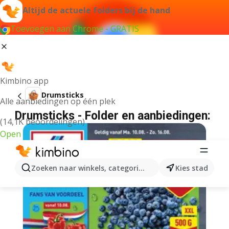
Altijd de actuele folders bij de hand
Toevoegen aan Chrome - GRATIS
Kimbino app
Drumsticks
Alle aanbiedingen op één plek
Drumsticks - Folder en aanbiedingen:
(14,1K beoordelingen)
Open
Zoeken naar winkels, categorieën, producten...
Kies stad