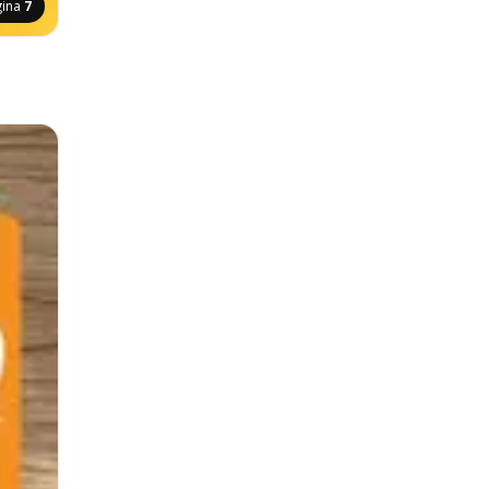
gina
7