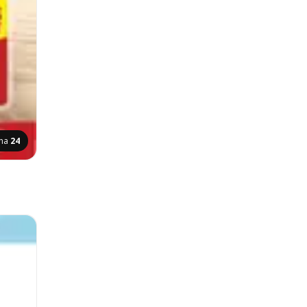
ina
24