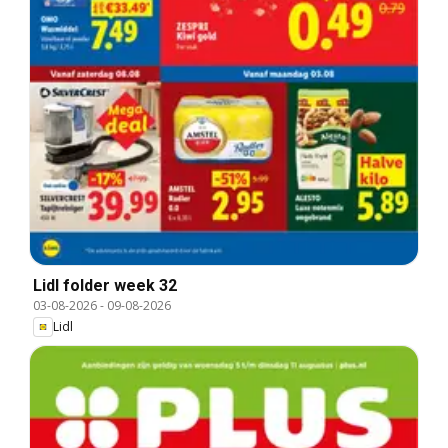
Lidl folder week 32
03-08-2026
-
09-08-2026
Lidl