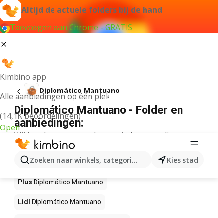
Altijd de actuele folders bij de hand
Toevoegen aan Chrome - GRATIS
Kimbino app
Diplomático Mantuano
Alle aanbiedingen op één plek
Diplomático Mantuano - Folder en
(14,1K beoordelingen)
aanbiedingen:
Open
Wij konden geen resultaten vinden voor die term.
Diplomático Mantuano in actie –
Zoeken naar winkels, categorieën, producten...
Kies stad
Waar te koop?
Plus
Diplomático Mantuano
Lidl
Diplomático Mantuano