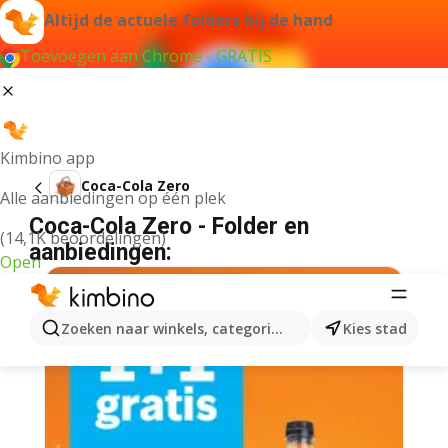
Altijd de actuele folders bij de hand
Toevoegen aan Chrome - GRATIS
Kimbino app
Coca-Cola Zero
Alle aanbiedingen op één plek
Coca-Cola Zero - Folder en
(14,1K beoordelingen)
aanbiedingen:
Open
Zoeken naar winkels, categorieën, producten...
Kies stad