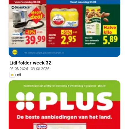
Lidl folder week 32
03-08-2026
-
09-08-2026
Lidl