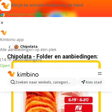
Altijd de actuele folders bij de hand
Toevoegen aan Chrome - GRATIS
Kimbino app
Chipolata
Alle aanbiedingen op één plek
Chipolata - Folder en aanbiedingen:
(14,1K beoordelingen)
Open
Zoeken naar winkels, categorieën, producten...
Kies stad