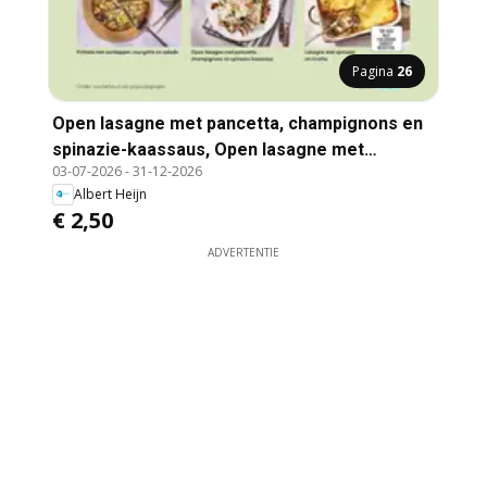
Pagina
26
Open lasagne met pancetta, champignons en
spinazie-kaassaus, Open lasagne met
03-07-2026
-
31-12-2026
pancetta, champignons en spinazie-kaassaus
Albert Heijn
€ 2,50
ADVERTENTIE