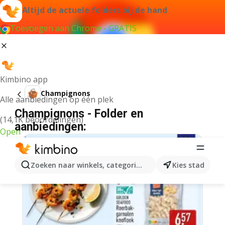
Altijd de actuele folders bij de hand
Toevoegen aan Chrome - GRATIS
Kimbino app
Champignons
Alle aanbiedingen op één plek
Champignons - Folder en
(14,1K beoordelingen)
aanbiedingen:
Open
Zoeken naar winkels, categorieën, producten...
Kies stad