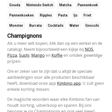
Gouda
Nintendo Switch
Matcha
Pannenkoek
Pannenkoeken
Ripples
Pasta
Ijs
Friet
Monster
Burrata
Cocktails
Water
Gnocchi
Champignons
Als u meer wilt kopen, klik dan op een winkel en de
catalogi. Neem bijvoorbeeld een kijkje bij
NOS
,
Pizza
,
Sushi
,
Mango
en
Koffie
en ontdek geweldige
prijzen.
Om er zeker van te zijn dat u altijd de speciale
aanbiedingen voor alle producten beschikbaar
heeft, download onze app
Kimbino app
. U zult geen
enkele korting missen.
De magische woorden waar elke Kimbino fan van
houdt: korting, uitverkoop en sparen. Bij ons
bespaar je op Champignons en nog veel meer!