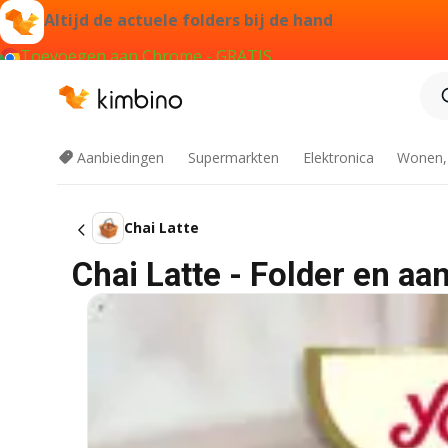
Altijd de actuele folders bij de hand
Toevoegen aan Chrome - GRATIS
Aanbiedingen
Supermarkten
Elektronica
Wonen,
Chai Latte
Chai Latte - Folder en aa