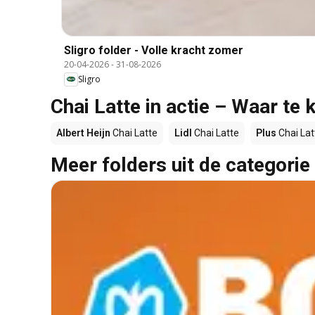
Sligro folder - Volle kracht zomer
20-04-2026
-
31-08-2026
Sligro
Chai Latte in actie – Waar te
Albert Heijn
Chai Latte
Lidl
Chai Latte
Plus
Chai Lat
Meer folders uit de categorie