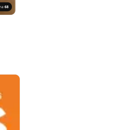
ina
68