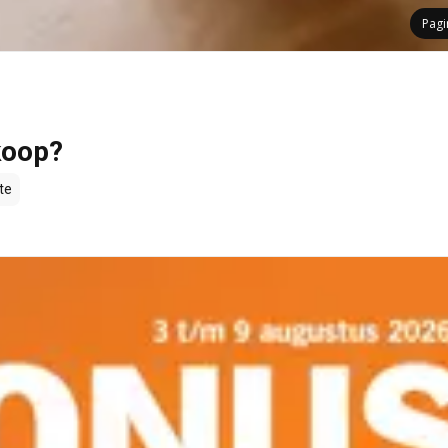
Pag
 koop?
te