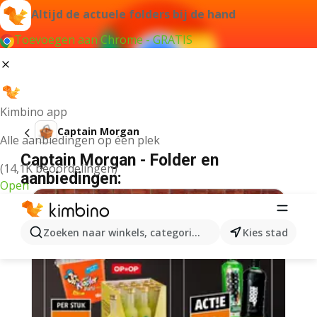
Altijd de actuele folders bij de hand
Toevoegen aan Chrome - GRATIS
Kimbino app
Captain Morgan
Alle aanbiedingen op één plek
Captain Morgan - Folder en
(14,1K beoordelingen)
aanbiedingen:
Open
Zoeken naar winkels, categorieën, producten...
Kies stad