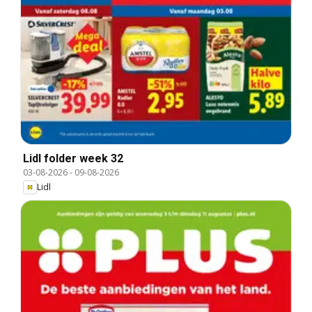
Lidl folder week 32
03-08-2026
-
09-08-2026
Lidl