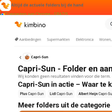
Altijd de actuele folders bij de hand
Toevoegen aan Chrome - GRATIS
Aanbiedingen
Supermarkten
Elektronica
Wonen,
Capri-Sun
Capri-Sun - Folder en aa
Wij konden geen resultaten vinden voor die term.
Capri-Sun in actie – Waar te 
Plus
Capri-Sun
Lidl
Capri-Sun
Albert Heijn
Capri-S
Meer folders uit de categorie