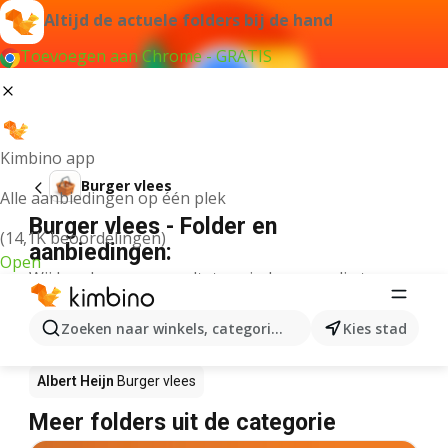
Altijd de actuele folders bij de hand
Toevoegen aan Chrome - GRATIS
Kimbino app
Burger vlees
Alle aanbiedingen op één plek
Burger vlees - Folder en
(14,1K beoordelingen)
aanbiedingen:
Open
Wij konden geen resultaten vinden voor die term.
Burger vlees in actie – Waar te koop?
Zoeken naar winkels, categorieën, producten...
Kies stad
Plus
Burger vlees
Lidl
Burger vlees
Albert Heijn
Burger vlees
Meer folders uit de categorie