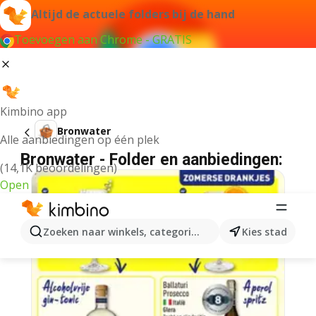
Altijd de actuele folders bij de hand
Toevoegen aan Chrome - GRATIS
Kimbino app
Bronwater
Alle aanbiedingen op één plek
Bronwater - Folder en aanbiedingen:
(14,1K beoordelingen)
Open
Zoeken naar winkels, categorieën, producten...
Kies stad