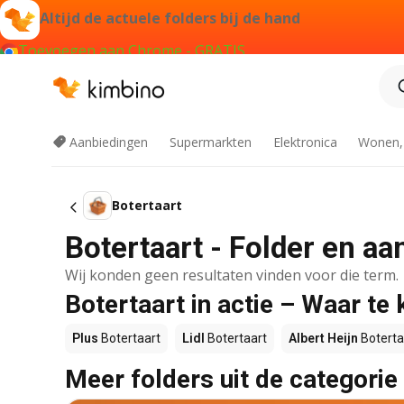
Altijd de actuele folders bij de hand
Toevoegen aan Chrome - GRATIS
Aanbiedingen
Supermarkten
Elektronica
Wonen,
Botertaart
Botertaart - Folder en aa
Wij konden geen resultaten vinden voor die term.
Botertaart in actie – Waar te
Plus
Botertaart
Lidl
Botertaart
Albert Heijn
Boterta
Meer folders uit de categorie