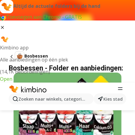
Altijd de actuele folders bij de hand
Toevoegen aan Chrome - GRATIS
Kimbino app
Bosbessen
Alle aanbiedingen op één plek
Bosbessen - Folder en aanbiedingen:
(14,1K beoordelingen)
Open
Zoeken naar winkels, categorieën, producten...
Kies stad