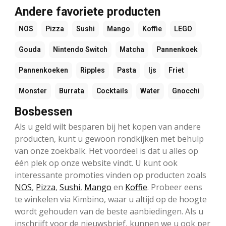
Andere favoriete producten
NOS
Pizza
Sushi
Mango
Koffie
LEGO
Gouda
Nintendo Switch
Matcha
Pannenkoek
Pannenkoeken
Ripples
Pasta
Ijs
Friet
Monster
Burrata
Cocktails
Water
Gnocchi
Bosbessen
Als u geld wilt besparen bij het kopen van andere
producten, kunt u gewoon rondkijken met behulp
van onze zoekbalk. Het voordeel is dat u alles op
één plek op onze website vindt. U kunt ook
interessante promoties vinden op producten zoals
NOS
,
Pizza
,
Sushi
,
Mango
en
Koffie
. Probeer eens
te winkelen via Kimbino, waar u altijd op de hoogte
wordt gehouden van de beste aanbiedingen. Als u
inschrijft voor de nieuwsbrief, kunnen we u ook per