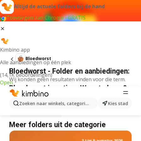
Altijd de actuele folders bij de hand
Toevoegen aan Chrome - GRATIS
Kimbino app
Bloedworst
Alle aanbiedingen op één plek
Bloedworst - Folder en aanbiedingen:
(14,1K beoordelingen)
Wij konden geen resultaten vinden voor die term.
Open
Bloedworst in actie – Waar te koop?
Plus
Bloedworst
Lidl
Bloedworst
Zoeken naar winkels, categorieën, producten...
Kies stad
Albert Heijn
Bloedworst
Meer folders uit de categorie