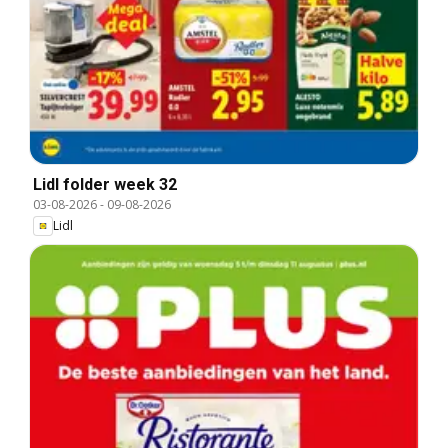
Lidl folder week 32
03-08-2026
-
09-08-2026
Lidl