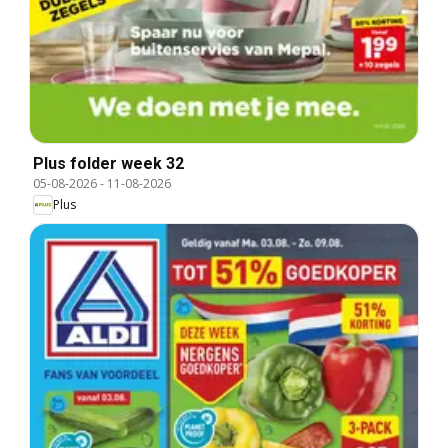
Plus folder week 32
05-08-2026
-
11-08-2026
Plus