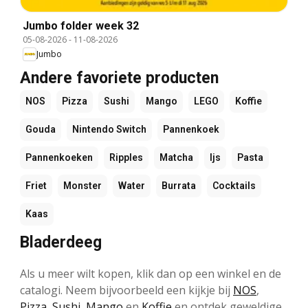
Jumbo folder week 32
05-08-2026
-
11-08-2026
Jumbo
Andere favoriete producten
NOS
Pizza
Sushi
Mango
LEGO
Koffie
Gouda
Nintendo Switch
Pannenkoek
Pannenkoeken
Ripples
Matcha
Ijs
Pasta
Friet
Monster
Water
Burrata
Cocktails
Kaas
Bladerdeeg
Als u meer wilt kopen, klik dan op een winkel en de
catalogi. Neem bijvoorbeeld een kijkje bij
NOS
,
Pizza
,
Sushi
,
Mango
en
Koffie
en ontdek geweldige