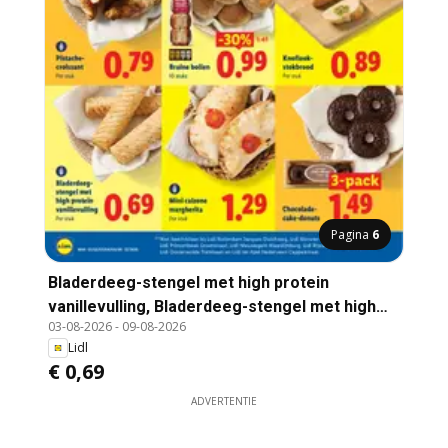
Pagina
6
Bladerdeeg-stengel met high protein
vanillevulling, Bladerdeeg-stengel met high
03-08-2026
-
09-08-2026
protein vanillevulling Per stuk
Lidl
€ 0,69
ADVERTENTIE