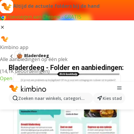
Altijd de actuele folders bij de hand
Toevoegen aan Chrome - GRATIS
Kimbino app
Bladerdeeg
Alle aanbiedingen op één plek
Bladerdeeg - Folder en aanbiedingen:
(14,1K beoordelingen)
Open
Zoeken naar winkels, categorieën, producten...
Kies stad