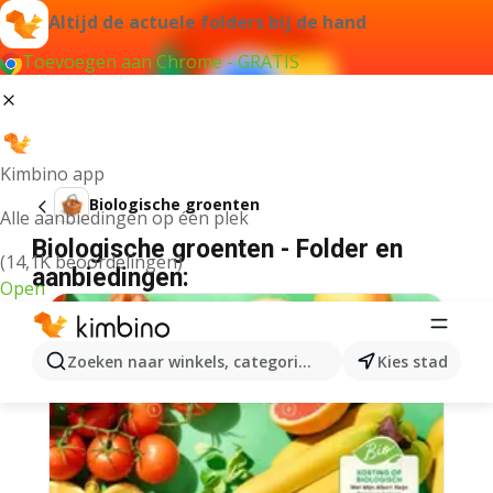
Altijd de actuele folders bij de hand
Toevoegen aan Chrome - GRATIS
Kimbino app
Biologische groenten
Alle aanbiedingen op één plek
Biologische groenten - Folder en
(14,1K beoordelingen)
aanbiedingen:
Open
Zoeken naar winkels, categorieën, producten...
Kies stad